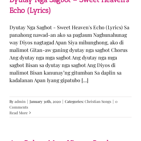
Echo (Lyrics)
Dyutay Nga Sagbot - Sweet Heaven's Echo (Lyrics) Sa
panahong nawad-an ako sa paglaum Naghunahunag
way Diyos nagtagad Apan Siya mihunghong, ako di
malimot Gitan-aw ganing dyutay nga sagbot Chorus
Ang dyutay nga mga sagbot Ang dyutay nga mga
sagbot Bisan sa dyutay nga sagbot Ang Diyos di
malimot Bisan kanunay’ng gitumban Sa daplin sa
kadalanan Apan Iyang gipatubo [...]
By
admin
|
January 30th, 2020
|
Categories:
Christian Songs
|
0
Comments
Read More