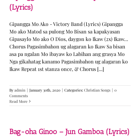
(Lyrics)
Gipangga Mo Ako - Victory Band (Lyrics) Gipangga
Mo ako Matod sa pulong Mo Bisan sa kapakyasan
Gipasaylo Mo ako O Dios, daygon ko Ikaw (2x) Ikaw…
Chorus Pagasimbahon ug alagaran ko Ikaw Sa bisan
asa pa ngalan Mo ibayaw ko Labihan ang grasya Mo
Nga gikahatag kanamo Pagasimbahon ug alagaran ko
Ikaw Repeat 1st stanza once, & Chorus [...]
By
admin
|
January 30th, 2020
|
Categories:
Christian Songs
|
0
Comments
Read More
Bag-oha Ginoo – Jun Gamboa (Lyrics)