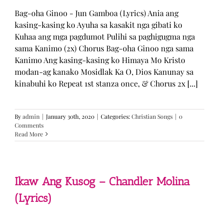
Bag-oha Ginoo - Jun Gamboa (Lyrics) Ania ang
kasing-kasing ko Ayuha sa kasakit nga gibati ko
Kuhaa ang mga pagdumot Pulihi sa paghigugma nga
sama Kanimo (2x) Chorus Bag-oha Ginoo nga sama
Kanimo Ang kasing-kasing ko Himaya Mo Kristo
modan-ag kanako Mosidlak Ka O, Dios Kanunay sa
kinabuhi ko Repeat 1st stanza once, & Chorus 2x [...]
By
admin
|
January 30th, 2020
|
Categories:
Christian Songs
|
0
Comments
Read More
Ikaw Ang Kusog – Chandler Molina
(Lyrics)