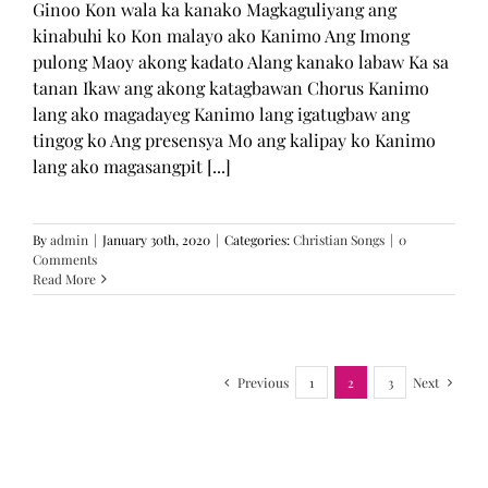
Ginoo Kon wala ka kanako Magkaguliyang ang
kinabuhi ko Kon malayo ako Kanimo Ang Imong
pulong Maoy akong kadato Alang kanako labaw Ka sa
tanan Ikaw ang akong katagbawan Chorus Kanimo
lang ako magadayeg Kanimo lang igatugbaw ang
tingog ko Ang presensya Mo ang kalipay ko Kanimo
lang ako magasangpit [...]
By
admin
|
January 30th, 2020
|
Categories:
Christian Songs
|
0
Comments
Read More
Previous
1
2
3
Next