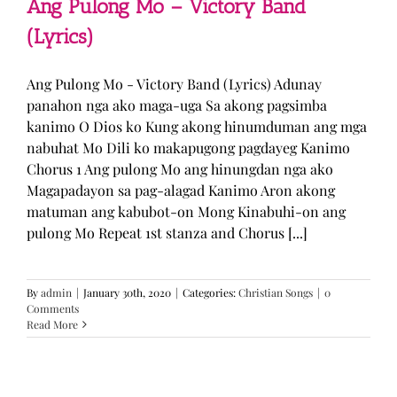
Ang Pulong Mo – Victory Band
(Lyrics)
Ang Pulong Mo - Victory Band (Lyrics) Adunay
panahon nga ako maga-uga Sa akong pagsimba
kanimo O Dios ko Kung akong hinumduman ang mga
nabuhat Mo Dili ko makapugong pagdayeg Kanimo
Chorus 1 Ang pulong Mo ang hinungdan nga ako
Magapadayon sa pag-alagad Kanimo Aron akong
matuman ang kabubot-on Mong Kinabuhi-on ang
pulong Mo Repeat 1st stanza and Chorus [...]
By
admin
|
January 30th, 2020
|
Categories:
Christian Songs
|
0
Comments
Read More