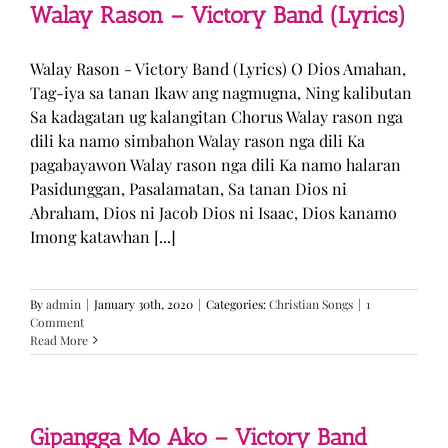
Walay Rason – Victory Band (Lyrics)
Walay Rason - Victory Band (Lyrics) O Dios Amahan,
Tag-iya sa tanan Ikaw ang nagmugna, Ning kalibutan
Sa kadagatan ug kalangitan Chorus Walay rason nga
dili ka namo simbahon Walay rason nga dili Ka
pagabayawon Walay rason nga dili Ka namo halaran
Pasidunggan, Pasalamatan, Sa tanan Dios ni
Abraham, Dios ni Jacob Dios ni Isaac, Dios kanamo
Imong katawhan [...]
By
admin
|
January 30th, 2020
|
Categories:
Christian Songs
|
1
Comment
Read More
Gipangga Mo Ako – Victory Band