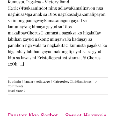
Kumusta, Pagaksa - Victory Band
(Lyrics)Pagkaanindot ning adlawaKamalipayon nga
naghiusaMga anak sa Dios nagakasadyaKamalipayon
sa imong panagwayKamasanagon gayud sa
kanunayAng himaya gayud sa Dios
makalipayChorusO kumusta pagaksa ko higalaKay
labihan gayud nakong mingawaSa kadugay sa
panahon nga wala ta nagkakitaO kumusta pagaksa ko
higalaKay labihan gayud nakong lipayaUsa ra gyud
kita sa lawas ni KristoRepeat 1st stanza, & Chorus
2xOh [...]
By
admin
|
January 30th, 2020
|
Categories:
Christian Songs
|
0
Comments
Read More
Dyutay Nga Sagbot – Sweet Heaven’s