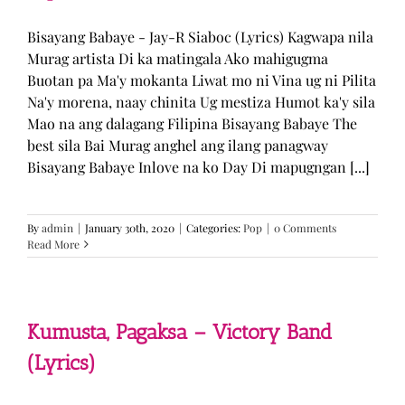
Bisayang Babaye - Jay-R Siaboc (Lyrics) Kagwapa nila
Murag artista Di ka matingala Ako mahigugma
Buotan pa Ma'y mokanta Liwat mo ni Vina ug ni Pilita
Na'y morena, naay chinita Ug mestiza Humot ka'y sila
Mao na ang dalagang Filipina Bisayang Babaye The
best sila Bai Murag anghel ang ilang panagway
Bisayang Babaye Inlove na ko Day Di mapugngan [...]
By
admin
|
January 30th, 2020
|
Categories:
Pop
|
0 Comments
Read More
Kumusta, Pagaksa – Victory Band
(Lyrics)