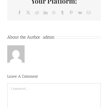
Your Platform!
Facebook
X
Reddit
LinkedIn
WhatsApp
Tumblr
Pinterest
Vk
Email
About the Author:
admin
Leave A Comment
Comment