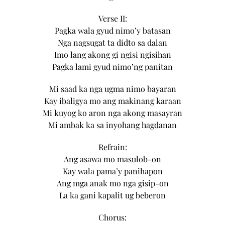
Verse II:
Pagka wala gyud nimo’y batasan
Nga nagsugat ta didto sa dalan
Imo lang akong gi ngisi ngisihan
Pagka lami gyud nimo’ng panitan
Mi saad ka nga ugma nimo bayaran
Kay ibaligya mo ang makinang karaan
Mi kuyog ko aron nga akong masayran
Mi ambak ka sa inyohang hagdanan
Refrain:
Ang asawa mo masulob-on
Kay wala pama’y panihapon
Ang mga anak mo nga gisip-on
La ka gani kapalit ug beberon
Chorus: