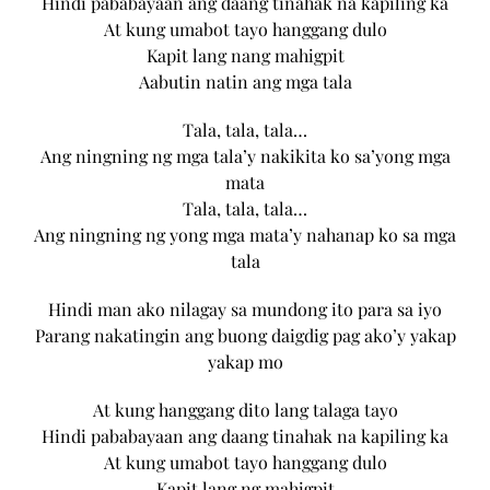
Hindi pababayaan ang daang tinahak na kapiling ka
At kung umabot tayo hanggang dulo
Kapit lang nang mahigpit
Aabutin natin ang mga tala
Tala, tala, tala…
Ang ningning ng mga tala’y nakikita ko sa’yong mga
mata
Tala, tala, tala…
Ang ningning ng yong mga mata’y nahanap ko sa mga
tala
Hindi man ako nilagay sa mundong ito para sa iyo
Parang nakatingin ang buong daigdig pag ako’y yakap
yakap mo
At kung hanggang dito lang talaga tayo
Hindi pababayaan ang daang tinahak na kapiling ka
At kung umabot tayo hanggang dulo
Kapit lang ng mahigpit