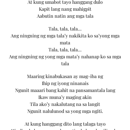
At kung umabot tayo hanggang dulo
Kapit lang nang mahigpit
Aabutin natin ang mga tala
Tala, tala, tala…
Ang ningning ng mga tala’y nakikita ko sa’yong mga
mata
Tala, tala, tala…
Ang ningning ng yong mga mata’y nahanap ko sa mga
tala
Maaring kinabukasan ay mag-iba ng
Ihip ng iyong ninanais
Ngunit maaari bang kahit na pansamantala lang
Ikaw muna’y maging akin
Tila ako’y nakalutang na sa langit
Ngunit nalulunod sa yong mga ngiti.
At kung hanggang dito lang talaga tayo